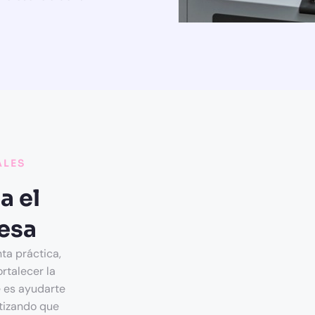
ALES
a el
esa
ta práctica,
rtalecer la
e es ayudarte
ntizando que