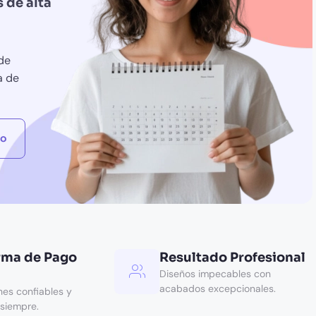
 de alta
 de
a de
to
rma de Pago
Resultado Profesional
Diseños impecables con
acabados excepcionales.
nes confiables y
 siempre.