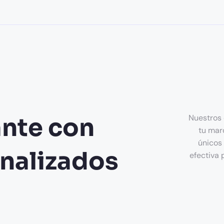
ante con
Nuestros 
tu mar
únicos 
nalizados
efectiva