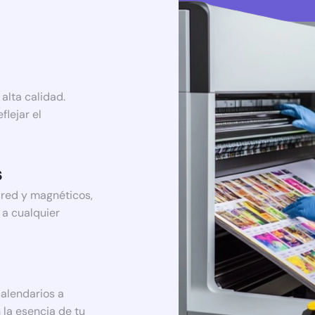
lta calidad.
lejar el
s
red y magnéticos,
a cualquier
alendarios a
 la esencia de tu